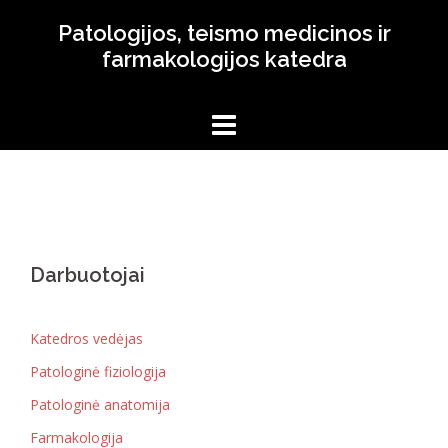
Skip
Patologijos, teismo medicinos ir
to
farmakologijos katedra
content
Darbuotojai
Katedros vedėjas
Patologinė fiziologija
Patologinė anatomija
Farmakologija