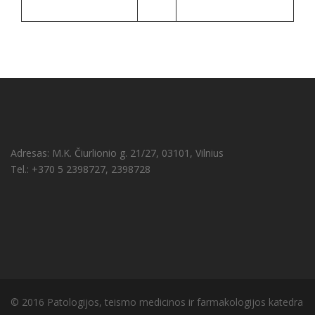
Adresas: M.K. Čiurlionio g. 21/27, 03101, Vilnius
Tel.: +370 5 2398727, 2398728
© 2016 Patologijos, teismo medicinos ir farmakologijos katedra