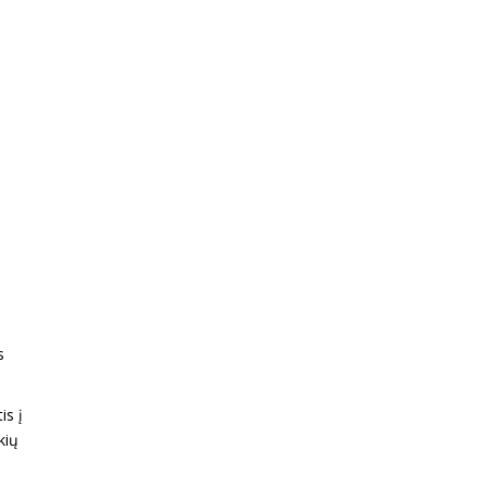
s
is į
kių