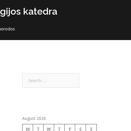
gijos katedra
uorodos
Search
for:
August 2026
M
T
W
T
F
S
S