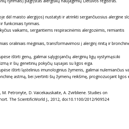
snių tyrimais) pagrįstas alergiškų naujagimių Lietuvos registras.
e dėl maisto alergijos) nustatyti ir atrinkti sergančiuosius alergine s
ir funkciniais tyrimais.
pokyčius vaikams, sergantiems respiracinėmis alergozėmis, remiantis
iais oraliniais mėginiais, transformavimosi į alerginį rinitą ir bronchin
ėse ištirti genų, galimai sąlygojančių alerginių ligų vystymąsi.iki
izmą ir šių genetinių pokyčių sąsajas su ligos eiga.
pėse ištirti ląstelinius imunologinius žymenis, galimai nulemiančius v
bronchinę astmą, bei įvertinti šių žymenų reikšmę, prognozuojant ligos 
, M. Petronyte, D. Vaicekauskaite, A. Zvirbliene. Studies on
cohort. The ScientificWorld J., 2012, doi:10.1100/2012/909524