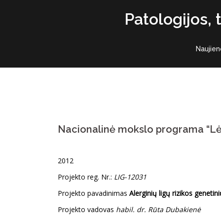
Skip
Patologijos,
to
content
Naujien
Nacionalinė mokslo programa “Lėt
2012
Projekto reg. Nr.:
LIG-12031
Projekto pavadinimas
Alerginių ligų rizikos geneti
Projekto vadovas
habil. dr. Rūta Dubakienė