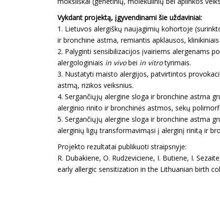
moksliškai (genetinių, molekulinių bei aplinkos veik
Vykdant projektą, įgyvendinami šie uždaviniai:
1. Lietuvos alergiškų naujagimių kohortoje (surinktoj
ir bronchine astma, remiantis apklausos, klinikiniais 
2. Palyginti sensibilizacijos įvairiems alergenams 
alergologiniais
in vivo
bei
in vitro
tyrimais.
3. Nustatyti maisto alergijos, patvirtintos provokacin
astmą, rizikos veiksnius.
4. Sergančiųjų alergine sloga ir bronchine astma grup
alerginio rinito ir bronchinės astmos, sekų polimorf
5. Sergančiųjų alergine sloga ir bronchine astma gru
alerginių ligų transformavimąsi į alerginį rinitą ir 
Projekto rezultatai publikuoti straipsnyje:
R. Dubakiene, O. Rudzeviciene, I. Butiene, I. Sezaite
early allergic sensitization in the Lithuanian birth 