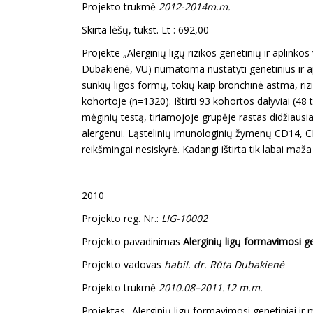
Projekto trukmė
2012-2014m.m.
Skirta lėšų, tūkst. Lt : 692,00
Projekte „Alerginių ligų rizikos genetinių ir aplink
Dubakienė, VU) numatoma nustatyti genetinius ir ap
sunkių ligos formų, tokių kaip bronchinė astma, riz
kohortoje (n=1320). Ištirti 93 kohortos dalyviai (48 
mėginių testą, tiriamojoje grupėje rastas didžiausia
alergenui. Ląstelinių imunologinių žymenų CD14, CD28
reikšmingai nesiskyrė. Kadangi ištirta tik labai maža
2010
Projekto reg. Nr.:
LIG-10002
Projekto pavadinimas
Alerginių ligų formavimosi g
Projekto vadovas
habil. dr. Rūta Dubakienė
Projekto trukmė
2010.08–2011.12 m.m.
Projektas „Alerginių ligų formavimosi genetiniai ir