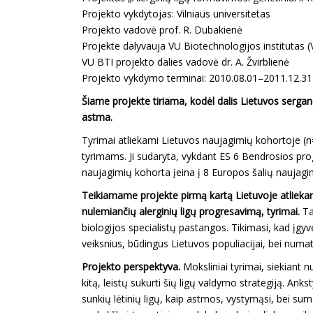
Projekto vykdytojas: Vilniaus universitetas
Projekto vadovė prof. R. Dubakienė
Projekte dalyvauja VU Biotechnologijos institutas 
VU BTI projekto dalies vadovė dr. A. Žvirblienė
Projekto vykdymo terminai: 2010.08.01–2011.12.31
Šiame projekte tiriama, kodėl dalis Lietuvos serganč
astma.
Tyrimai atliekami Lietuvos naujagimių kohortoje (n=
tyrimams. Ji sudaryta, vykdant ES 6 Bendrosios pr
naujagimių kohorta įeina į 8 Europos šalių naujagi
Teikiamame projekte pirmą kartą Lietuvoje atliekami
nulemiančių alerginių ligų progresavimą, tyrimai.
Ta
biologijos specialistų pastangos. Tikimasi, kad įgyv
veiksnius, būdingus Lietuvos populiacijai, bei numa
Projekto perspektyva.
Moksliniai tyrimai, siekiant nu
kitą, leistų sukurti šių ligų valdymo strategiją. An
sunkių lėtinių ligų, kaip astmos, vystymąsi, bei suma