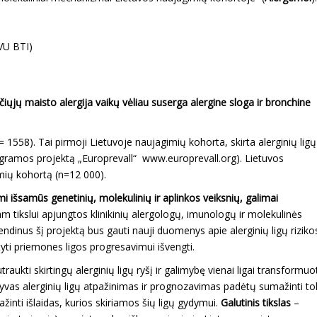
(VU BTI)
iųjų maisto alergija vaikų vėliau suserga alergine sloga ir bronchine
 1558). Tai pirmoji Lietuvoje naujagimių kohorta, skirta alerginių ligų
ogramos projektą „Europrevall“ www.europrevall.org). Lietuvos
mių kohortą (n=12 000).
 išsamūs genetinių, molekulinių ir aplinkos veiksnių, galimai
m tikslui apjungtos klinikinių alergologų, imunologų ir molekulinės
endinus šį projektą bus gauti nauji duomenys apie alerginių ligų riziko
tyti priemones ligos progresavimui išvengti.
traukti skirtingų alerginių ligų ryšį ir galimybę vienai ligai transformuot
kstyvas alerginių ligų atpažinimas ir prognozavimas padėtų sumažinti to
žinti išlaidas, kurios skiriamos šių ligų gydymui.
Galutinis tikslas
–