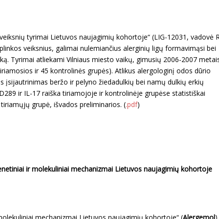
os veiksnių tyrimai Lietuvos naujagimių kohortoje“ (LIG-12031, vadovė R
linkos veiksnius, galimai nulemiančius alerginių ligų formavimąsi bei
iką. Tyrimai atliekami Vilniaus miesto vaikų, gimusių 2006-2007 metai
tiriamosios ir 45 kontrolinės grupės). Atlikus alergologinį odos dūrio
s įsijautrinimas beržo ir pelyno žiedadulkių bei namų dulkių erkių
9 ir IL-17 raiška tiriamojoje ir kontrolinėje grupėse statistiškai
 tiriamųjų grupė, išvados preliminarios. (
.pdf
)
enetiniai ir molekuliniai mechanizmai Lietuvos naujagimių kohortoje
 molekuliniai mechanizmai Lietuvos naujagimių kohortoje“ (
Alergemol
).