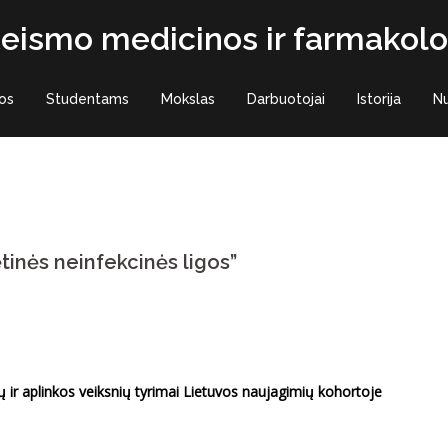
 teismo medicinos ir farmakolo
os
Studentams
Mokslas
Darbuotojai
Istorija
N
inės neinfekcinės ligos”
nių ir aplinkos veiksnių tyrimai Lietuvos naujagimių kohortoje